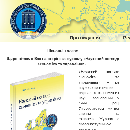
Про видання
Ре
Шановні колеги!
Щиро вітаємо Вас на сторінках журналу «Науковий погляд:
економіка та управління»
.
«Науковий погляд:
економіка та
управління» – це
науково-практичний
журнал з економічних
наук, заснований у
1999 році
Університетом митної
справи та
фінансів. Журнал є
правонаступником
наукового