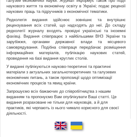
галузей економічної науки. Журнал інформує також про події
наукового життя та економічну освіту в Україні; подає рецензії
наукових праць та підручників з економічної тематики.
Редколегія видання здійснює зовнішнє та внутрішнє
рецензування всіх статей, що надходять до неї. До складу
редколегії журналу входять провідні українські та іноземні
фахівці. Видання співпрацює з найбільшими ВНЗ України та
зарубіжжя, органами державної влади та місцевого
самоврядування. Подібна співпраця передбачає розміщення
інформаційних матеріалів, публікацію наукових статей,
проведення на базі видання круглих столів.
У виданні публікуються науково-теоретичні та практичні
матеріали з актуальних загальнотеоретичних та галузевих
економічних питань, а також пропозиції щодо оптимізації
економічних процесів та явищ країни.
Запрошуємо всіх бажаючих до співробітництва з нашим
виданням та пропонуємо Вам опублікувати Ваші статті. Це
видання розраховане не тільки для науковців, а й для
практиків, які черпають із нього чимало корисного для своєї
діяльності.