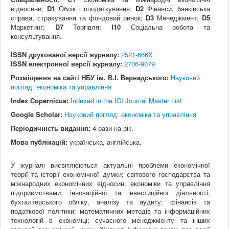
відносини;
D1
Облік і оподаткування;
D2
Фінанси, банківська
справа, страхування та фондовий ринок;
D3
Менеджмент;
D5
Маркетинг;
D7
Торгівля;
I10
Соціальна робота та
консультування.
ISSN друкованої версії журналу:
2521-666X
ISSN електронної версії журналу:
2706-9079
Розміщення на сайті НБУ ім. В.І. Вернадського:
Науковий
погляд: економіка та управління
Index Copernicus:
Indexed in the ICI Journal Master List
Google Scholar:
Науковий погляд: економіка та управління
Періодичність видання:
4 рази на рік.
Мова публікацій:
українська, англійська.
У журналі висвітлюються актуальні проблеми економічної
теорії та історії економічної думки; світового господарства та
міжнародних економічних відносин; економіки та управління
підприємствами; інноваційної та інвестиційної діяльності;
бухгалтерського обліку, аналізу та аудиту; фінансів та
податкової політики; математичних методів та інформаційних
технологій в економіці; сучасного менеджменту та інших