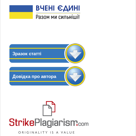
Зразок статті
Довідка про автора