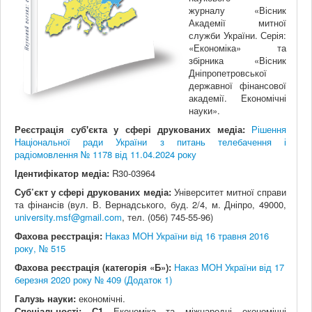
журналу «Вісник
Академії митної
служби України. Серія:
«Економіка» та
збірника «Вісник
Дніпропетровської
державної фінансової
академії. Економічні
науки».
Реєстрація суб'єкта у сфері друкованих медіа:
Рішення
Національної ради України з питань телебачення і
радіомовлення № 1178 від 11.04.2024 року
Ідентифікатор медіа:
R30-03964
Суб’єкт у сфері друкованих медіа:
Університет митної справи
та фінансів (вул. В. Вернадського, буд. 2/4, м. Дніпро, 49000,
university.msf@gmail.com
, тел. (056) 745-55-96)
Фахова реєстрація:
Наказ МОН України від 16 травня 2016
року, № 515
Фахова реєстрація (категорія «Б»):
Наказ МОН України від 17
березня 2020 року № 409 (Додаток 1)
Галузь науки:
економічні.
Спеціальності:
С1
Економіка та міжнародні економічні